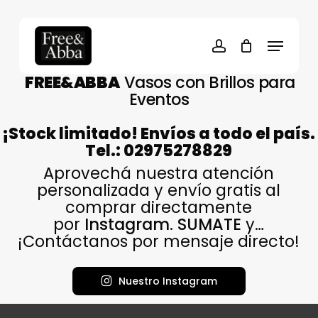
Skip
to
Cart
Close
Menu
Cart
main
account
content
FREE&ABBA
Vasos con Brillos para
Eventos
¡Stock limitado! Envíos a todo el país.
Tel.: 02975278829
Aprovechá nuestra atención
personalizada y envío gratis al
comprar directamente
por
Instagram
.
SUMATE
y…
¡Contáctanos por mensaje directo!
N
u
e
s
t
r
o
I
n
s
t
a
g
r
a
m