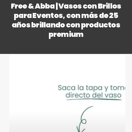
Free & Abba | Vasos con Brillos
para Eventos, con más de 25
años brillando con productos
premium
🍾
Vasos
premium
con
tapa
y
sorbete