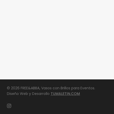
© 2026 FREE&ABBA, Vasos con Brillos para Eventos.
Diseño Web y Desarrollo
TUMALETIN.COM
instagram