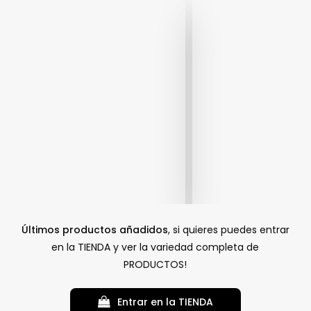
Últimos productos añadidos
, si quieres puedes entrar
en la TIENDA y ver la variedad completa de
PRODUCTOS!
E
n
t
r
a
r
e
n
l
a
T
I
E
N
D
A