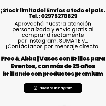
¡Stock limitado! Envíos a todo el país.
Tel.: 02975278829
Aprovechá nuestra atención
personalizada y envío gratis al
comprar directamente
por
Instagram
.
SUMATE
y…
¡Contáctanos por mensaje directo!
Free & Abba | Vasos con Brillos para
Eventos, con más de 25 años
brillando con productos premium
N
u
e
s
t
r
o
I
n
s
t
a
g
r
a
m