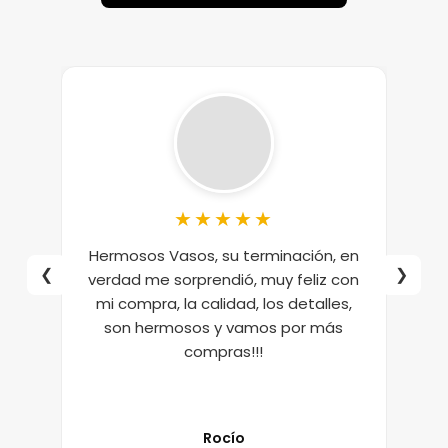
★
★
★
★
★
Hermosos Vasos, su terminación, en
S
❮
❯
verdad me sorprendió, muy feliz con
se
mi compra, la calidad, los detalles,
se
son hermosos y vamos por más
compras!!!
c
Rocío