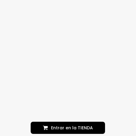
E
n
t
r
a
r
e
n
l
a
T
I
E
N
D
A