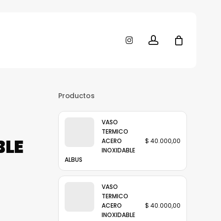
Close
Cart
account
instagram
Productos
VASO
TERMICO
BLE
ACERO
$
40.000,00
INOXIDABLE
ALBUS
VASO
TERMICO
ACERO
$
40.000,00
INOXIDABLE