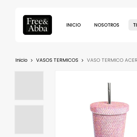
Skip
to
main
INICIO
NOSOTROS
T
content
Inicio
VASOS TERMICOS
VASO TERMICO ACER