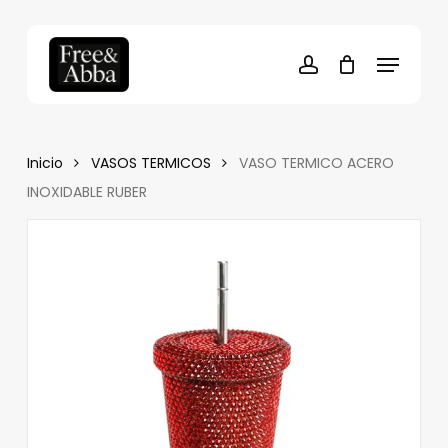
Skip
to
Cart
Close
Menu
Cart
main
account
content
Inicio
VASOS TERMICOS
VASO TERMICO ACERO
INOXIDABLE RUBER